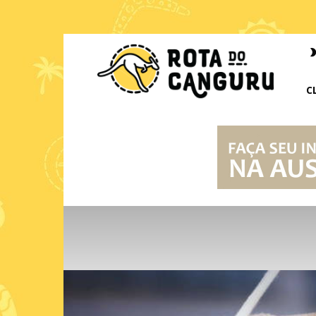
Rota
do
Canguru
C