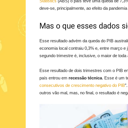
Statistics
(ABS) o país teve uma queda de 7,3%
deve-se, principalmente, ao efeito da pandem
Mas o que esses dados si
Esse resultado advém da queda do PIB australia
economia local contraiu 0,3% e, entre março e
segundo trimestre é, inclusive, o maior de tod
Esse resultado de dois trimestres com o PIB e
país entrou em
recessão técnica
. Esse é um t
consecutivos de crescimento negativo do PIB
”
outros vão mal, mas, no final, o resultado é neg