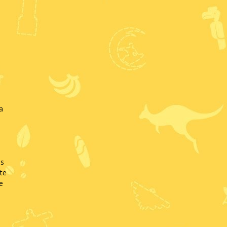
a
os
te
e