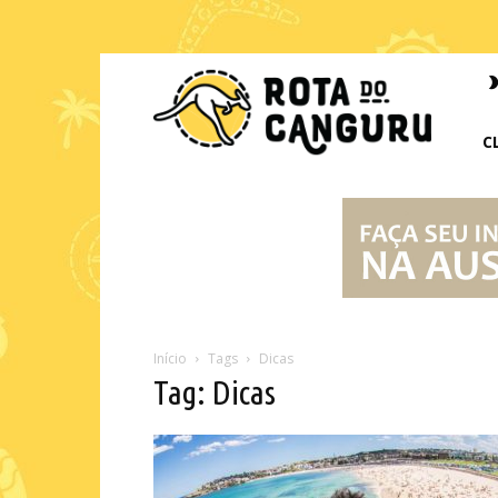
Rota
do
Canguru
C
Início
Tags
Dicas
Tag: Dicas