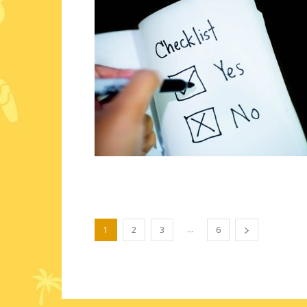
...
1
2
3
6