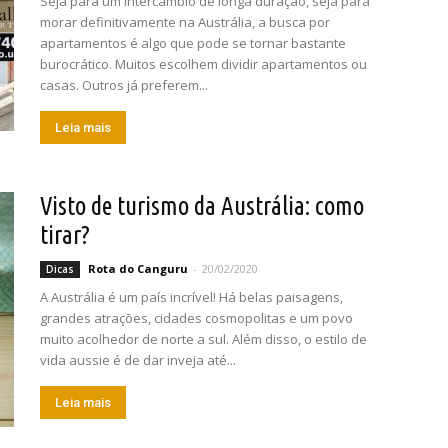
Seja para um intercâmbio de longa duração, seja para
morar definitivamente na Austrália, a busca por
apartamentos é algo que pode se tornar bastante
burocrático. Muitos escolhem dividir apartamentos ou
casas. Outros já preferem...
Leia mais
Visto de turismo da Austrália: como
tirar?
Rota do Canguru
-
20/02/2020
Dicas
A Austrália é um país incrível! Há belas paisagens,
grandes atrações, cidades cosmopolitas e um povo
muito acolhedor de norte a sul. Além disso, o estilo de
vida aussie é de dar inveja até...
Leia mais