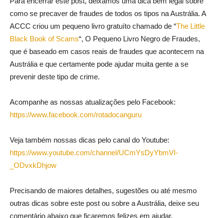
Para encerrar este post, deixamos uma dica bem legal sobre
como se precaver de fraudes de todos os tipos na Austrália. A
ACCC criou um pequeno livro gratuíto chamado de “
The Little
Black Book of Scams
“, O Pequeno Livro Negro de Fraudes,
que é baseado em casos reais de fraudes que acontecem na
Austrália e que certamente pode ajudar muita gente a se
prevenir deste tipo de crime.
Acompanhe as nossas atualizações pelo Facebook:
https://www.facebook.com/rotadocanguru
Veja também nossas dicas pelo canal do Youtube:
https://www.youtube.com/channel/UCmYsDyYbmVI-
_ODvxkDhjow
Precisando de maiores detalhes, sugestões ou até mesmo
outras dicas sobre este post ou sobre a Austrália, deixe seu
comentário abaixo que ficaremos felizes em ajudar.