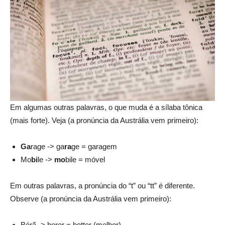
Em algumas outras palavras, o que muda é a sílaba tônica
(mais forte). Veja (a pronúncia da Austrália vem primeiro):
Ga
rage -> ga
ra
ge = garagem
Mo
bi
le ->
mo
bile = móvel
Em outras palavras, a pronúncia do “t” ou “tt” é diferente.
Observe (a pronúncia da Austrália vem primeiro):
Bérã -> berer = better (melhor)