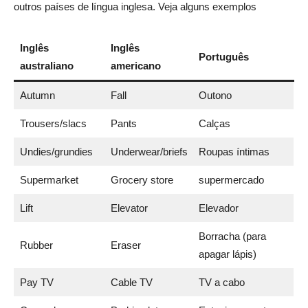
outros países de língua inglesa. Veja alguns exemplos
Inglês
Inglês
Português
australiano
americano
Autumn
Fall
Outono
Trousers/slacs
Pants
Calças
Undies/grundies
Underwear/briefs
Roupas íntimas
Supermarket
Grocery store
supermercado
Lift
Elevator
Elevador
Borracha (para
Rubber
Eraser
apagar lápis)
Pay TV
Cable TV
TV a cabo